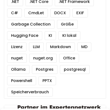
.NET
.NET Core
.NET Framework
C#
CmdLet
DOCX
EXIF
Garbage Collection
Größe
Hugging Face
KI
KI lokal
Lizenz
LLM
Markdown
MD
nuget
nuget.org
Office
Ollama
Postgres
postgresql
Powershell
PPTX
Speicherverbrauch