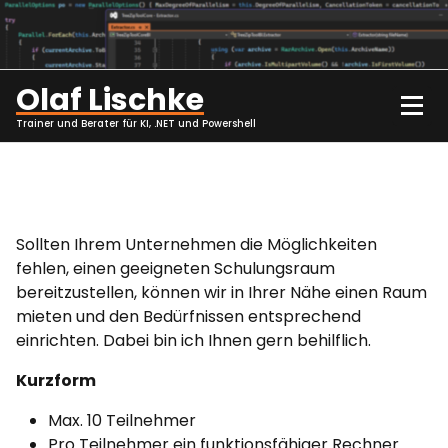
Zum
Inhalt
springen
Olaf Lischke
Trainer und Berater für KI, .NET und Powershell
Sollten Ihrem Unternehmen die Möglichkeiten
fehlen, einen geeigneten Schulungsraum
bereitzustellen, können wir in Ihrer Nähe einen Raum
mieten und den Bedürfnissen entsprechend
einrichten. Dabei bin ich Ihnen gern behilflich.
Kurzform
Max. 10 Teilnehmer
Pro Teilnehmer ein funktionsfähiger Rechner